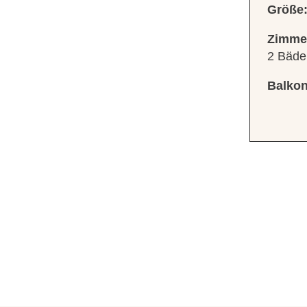
Größe
Zimme
2 Bäde
Balkon